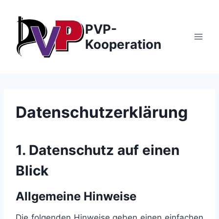
Zum
Inhalt
PVP-
springen
Kooperation
Datenschutzerklärung
1. Datenschutz auf einen
Blick
Allgemeine Hinweise
Die folgenden Hinweise geben einen einfachen