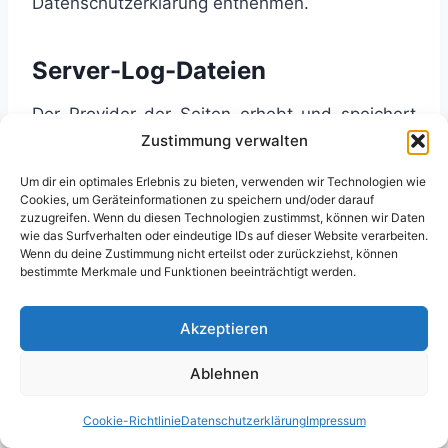
Datenschutzerklärung entnehmen.
Server-Log-Dateien
Der Provider der Seiten erhebt und speichert
automatisch Informationen in so genannten
Zustimmung verwalten
Server-Log-Dateien, die Ihr Browser
Um dir ein optimales Erlebnis zu bieten, verwenden wir Technologien wie
automatisch an uns übermittelt. Dies sind:
Cookies, um Geräteinformationen zu speichern und/oder darauf
zuzugreifen. Wenn du diesen Technologien zustimmst, können wir Daten
wie das Surfverhalten oder eindeutige IDs auf dieser Website verarbeiten.
Browsertyp und Browserversion
Wenn du deine Zustimmung nicht erteilst oder zurückziehst, können
bestimmte Merkmale und Funktionen beeinträchtigt werden.
verwendetes Betriebssystem
Referrer URL
Akzeptieren
Hostname des zugreifenden Rechners
Uhrzeit der Serveranfrage
Ablehnen
IP-Adresse
Cookie-Richtlinie
Datenschutzerklärung
Impressum