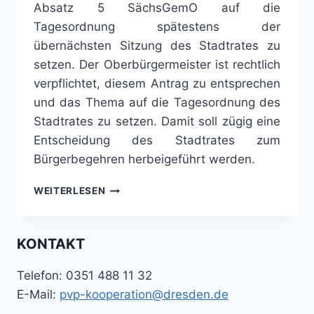
Absatz 5 SächsGemO auf die
Tagesordnung spätestens der
übernächsten Sitzung des Stadtrates zu
setzen. Der Oberbürgermeister ist rechtlich
verpflichtet, diesem Antrag zu entsprechen
und das Thema auf die Tagesordnung des
Stadtrates zu setzen. Damit soll zügig eine
Entscheidung des Stadtrates zum
Bürgerbegehren herbeigeführt werden.
DRESDNER
WEITERLESEN
NAHVERKEHR
ERHALTEN:
NACH
KONTAKT
VERZÖGERUNGEN
DURCH
Telefon: 0351 488 11 32
OB
HILBERT
E-Mail:
pvp-kooperation@dresden.de
BRINGEN