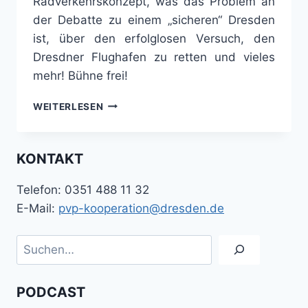
Radverkehrskonzept, was das Problem an
der Debatte zu einem „sicheren“ Dresden
ist, über den erfolglosen Versuch, den
Dresdner Flughafen zu retten und vieles
mehr! Bühne frei!
DAS
WEITERLESEN
SICHERHEITSPARADOXON
–
PODCAST
KONTAKT
DER
PVP-
Telefon: 0351 488 11 32
KOOPERATION
NR.
E-Mail:
pvp-kooperation@dresden.de
11
Suchen
PODCAST