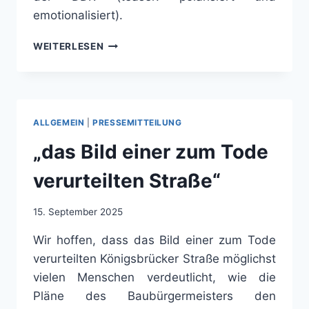
emotionalisiert).
ES
WEITERLESEN
WAR
EIN
FIEBERTRAUM
–
PODCAST
ALLGEMEIN
|
PRESSEMITTEILUNG
DER
PVP-
„das Bild einer zum Tode
KOOPERATION
NR.
verurteilten Straße“
10
15. September 2025
Wir hoffen, dass das Bild einer zum Tode
verurteilten Königsbrücker Straße möglichst
vielen Menschen verdeutlicht, wie die
Pläne des Baubürgermeisters den