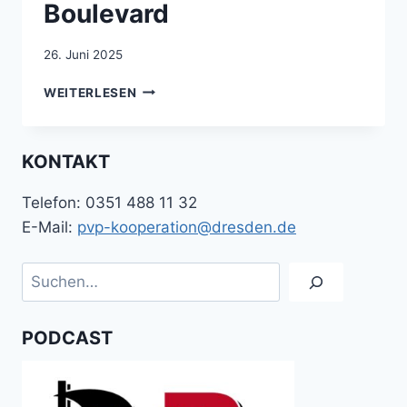
Boulevard
26. Juni 2025
ANTRAG
WEITERLESEN
EINER
GRUPPE
VON
KONTAKT
STADTRÄTEN:
KÖNIGSBRÜCKER
Telefon: 0351 488 11 32
WIRD
BOULEVARD
E-Mail:
pvp-kooperation@dresden.de
Suchen
PODCAST