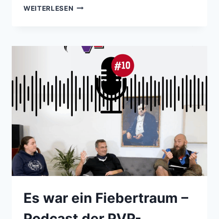
BINGO!
WEITERLESEN
–
PODCAST
DER
PVP-
KOOPERATION
NR.19
Es war ein Fiebertraum –
Podcast der PVP-