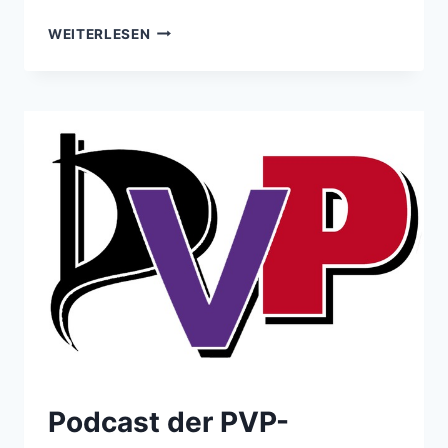
PODCAST
WEITERLESEN
DER
PVP-
KOOPERATION
NR.
8
Podcast der PVP-