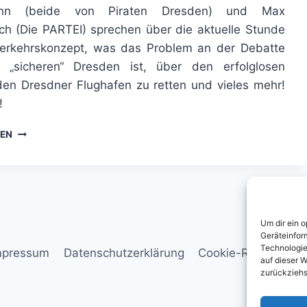
ann (beide von Piraten Dresden) und Max
h (Die PARTEI) sprechen über die aktuelle Stunde
rkehrskonzept, was das Problem an der Debatte
 „sicheren“ Dresden ist, über den erfolglosen
den Dresdner Flughafen zu retten und vieles mehr!
!
DAS
SEN
SICHERHEITSPARADOXON
–
PODCAST
DER
PVP-
KOOPERATION
Um dir ein 
NR.
Geräteinfor
11
Technologie
mpressum
Datenschutzerklärung
Cookie-Richtlinie (E
auf dieser W
zurückziehs