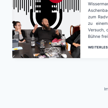
Wisserm
Aschenbac
zum Radve
zu einem
Versuch, 
Bühne frei
WEITERLE
I