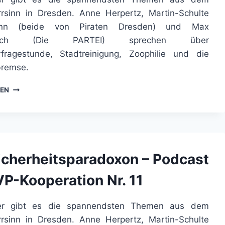
irrsinn in Dresden. Anne Herpertz, Martin-Schulte
ann (beide von Piraten Dresden) und Max
bach (Die PARTEI) sprechen über
fragestunde, Stadtreinigung, Zoophilie und die
bremse.
PODCAST
SEN
DER
PVP-
KOOPERATION
NR.
13
icherheitsparadoxon – Podcast
VP-Kooperation Nr. 11
r gibt es die spannendsten Themen aus dem
irrsinn in Dresden. Anne Herpertz, Martin-Schulte