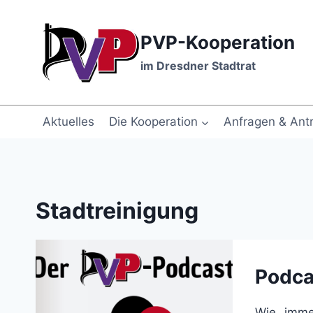
Zum
Inhalt
PVP-Kooperation
springen
im Dresdner Stadtrat
Aktuelles
Die Kooperation
Anfragen & Ant
Stadtreinigung
Podca
Wie imme