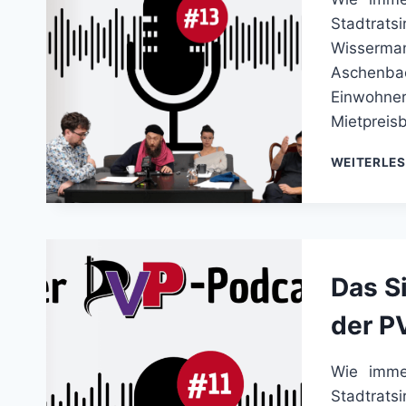
Stadtrats
Wisserm
Aschen
Einwohner
Mietpreis
WEITERLE
Das S
der P
Wie imme
Stadtrats