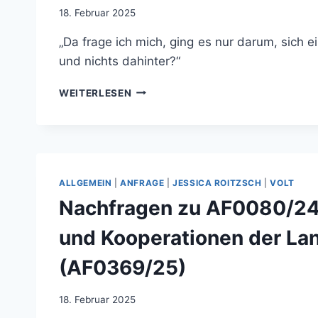
18. Februar 2025
„Da frage ich mich, ging es nur darum, sich
und nichts dahinter?“
„GROSSE T
WEITERLESEN
ÖNE U
ND N
ICHTS D
AHINTER?“
ALLGEMEIN
|
ANFRAGE
|
JESSICA ROITZSCH
|
VOLT
Nachfragen zu AF0080/24
und Kooperationen der La
(AF0369/25)
18. Februar 2025