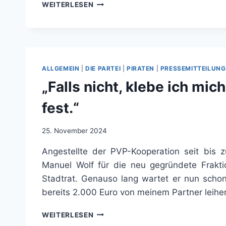
„ICH
WEITERLESEN
BIN
DANKBAR,
DASS
WIR
IN
UNSERER
ALLGEMEIN
|
DIE PARTEI
|
PIRATEN
|
PRESSEMITTEILUNG
FRAKTION
„Falls nicht, klebe ich mi
DIE
HIERARCHIE
fest.“
SO
FLACH
WIE
25. November 2024
MÖGLICH
Angestellte der PVP-Kooperation seit bis 
HALTEN“
Manuel Wolf für die neu gegründete Frakti
Stadtrat. Genauso lang wartet er nun schon 
bereits 2.000 Euro von meinem Partner leihe
„FALLS
WEITERLESEN
NICHT,