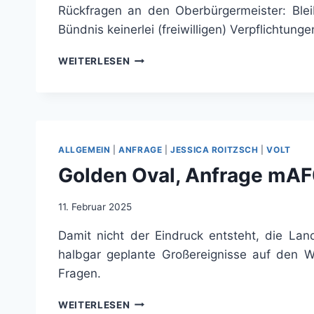
Rückfragen an den Oberbürgermeister: Blei
Bündnis keinerlei (freiwilligen) Verpflichtun
NACHFRAGEN
WEITERLESEN
ZU
AF0080/24
„BEKENNTNISSE,
BÜNDNISSE
UND
KOOPERATIONEN
ALLGEMEIN
|
ANFRAGE
|
JESSICA ROITZSCH
|
VOLT
DER
Golden Oval, Anfrage mA
LANDESHAUPTSTADT
DRESDEN“
(AF0369/25)
11. Februar 2025
Damit nicht der Eindruck entsteht, die Land
halbgar geplante Großereignisse auf den W
Fragen.
GOLDEN
WEITERLESEN