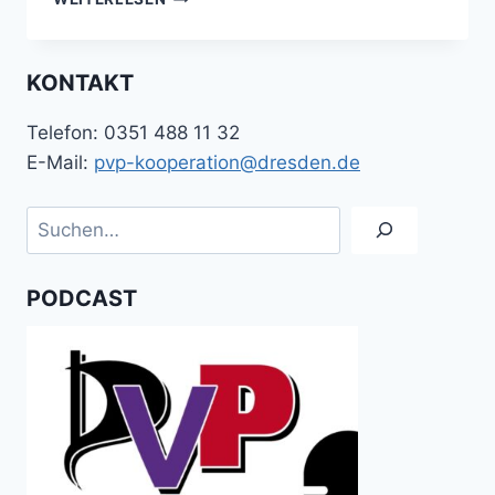
HIER
SPART,
LEGT
KONTAKT
DIE
AXT
Telefon: 0351 488 11 32
AN
DEN
E-Mail:
pvp-kooperation@dresden.de
WIRTSCHAFTSSTANDORT
DRESDEN“
Suchen
PODCAST