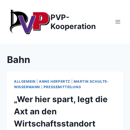
Zum
Inhalt
PVP-
springen
Kooperation
Bahn
ALLGEMEIN
|
ANNE HERPERTZ
|
MARTIN SCHULTE-
WISSERMANN
|
PRESSEMITTEILUNG
„Wer hier spart, legt die
Axt an den
Wirtschaftsstandort