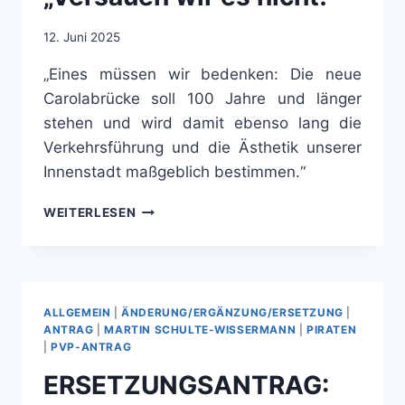
MEHRERE
FRAKTIONEN
12. Juni 2025
ANTRAG
ZUR
„Eines müssen wir bedenken: Die neue
BESCHLEUNIGUNG
Carolabrücke soll 100 Jahre und länger
EIN
stehen und wird damit ebenso lang die
Verkehrsführung und die Ästhetik unserer
Innenstadt maßgeblich bestimmen.“
„VERSAUEN
WEITERLESEN
WIR
ES
NICHT!“
ALLGEMEIN
|
ÄNDERUNG/ERGÄNZUNG/ERSETZUNG
|
ANTRAG
|
MARTIN SCHULTE-WISSERMANN
|
PIRATEN
|
PVP-ANTRAG
ERSETZUNGSANTRAG: