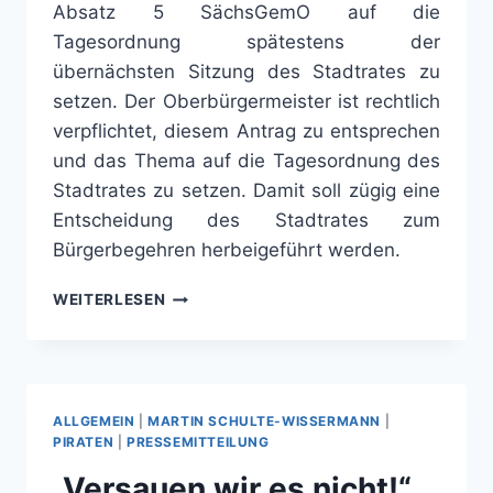
Absatz 5 SächsGemO auf die
Tagesordnung spätestens der
übernächsten Sitzung des Stadtrates zu
setzen. Der Oberbürgermeister ist rechtlich
verpflichtet, diesem Antrag zu entsprechen
und das Thema auf die Tagesordnung des
Stadtrates zu setzen. Damit soll zügig eine
Entscheidung des Stadtrates zum
Bürgerbegehren herbeigeführt werden.
DRESDNER
WEITERLESEN
NAHVERKEHR
ERHALTEN:
NACH
VERZÖGERUNGEN
DURCH
ALLGEMEIN
|
MARTIN SCHULTE-WISSERMANN
|
OB
PIRATEN
|
PRESSEMITTEILUNG
HILBERT
„Versauen wir es nicht!“
BRINGEN