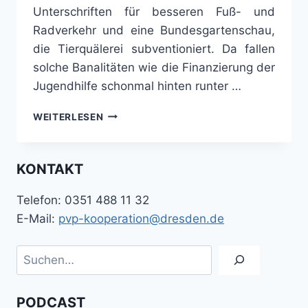
Unterschriften für besseren Fuß- und
Radverkehr und eine Bundesgartenschau,
die Tierquälerei subventioniert. Da fallen
solche Banalitäten wie die Finanzierung der
Jugendhilfe schonmal hinten runter …
DUNKLE
WEITERLESEN
MOMENTE:
UMGANG
MIT
KONTAKT
ERINNERUNG,
JUGEND
Telefon: 0351 488 11 32
UND
TRANSPARENZ
E-Mail:
pvp-kooperation@dresden.de
–
PODCAST
Suchen
DER
PVP-
KOOPERATION
PODCAST
NR.15