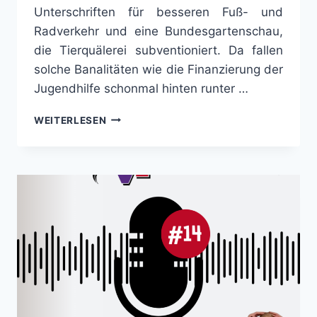
Unterschriften für besseren Fuß- und
Radverkehr und eine Bundesgartenschau,
die Tierquälerei subventioniert. Da fallen
solche Banalitäten wie die Finanzierung der
Jugendhilfe schonmal hinten runter …
DUNKLE
WEITERLESEN
MOMENTE:
UMGANG
MIT
ERINNERUNG,
JUGEND
UND
TRANSPARENZ
–
PODCAST
DER
PVP-
KOOPERATION
NR.15