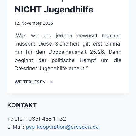
PVP-
NICHT Jugendhilfe
KOOPERATION
NR.
14
12. November 2025
„Was wir uns jedoch bewusst machen
müssen: Diese Sicherheit gilt erst einmal
nur für den Doppelhaushalt 25/26. Dann
beginnt der politische Kampf um die
Dresdner Jugendhilfe erneut.“
KLARE
WEITERLESEN
AUSSAGE:
HAUSHALTSSPERRE
BETRIFFT
KONTAKT
NICHT
JUGENDHILFE
Telefon: 0351 488 11 32
E-Mail:
pvp-kooperation@dresden.de