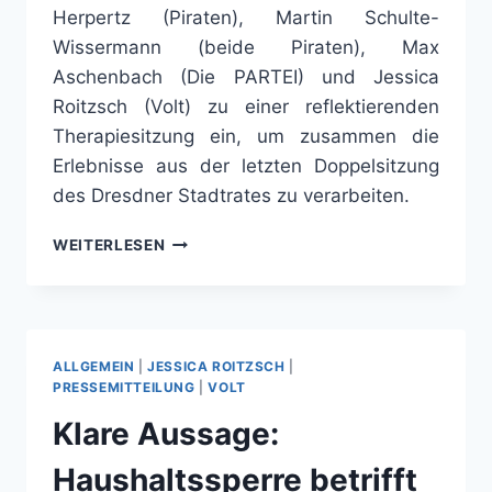
Herpertz (Piraten), Martin Schulte-
Wissermann (beide Piraten), Max
Aschenbach (Die PARTEI) und Jessica
Roitzsch (Volt) zu einer reflektierenden
Therapiesitzung ein, um zusammen die
Erlebnisse aus der letzten Doppelsitzung
des Dresdner Stadtrates zu verarbeiten.
THERAPIESITZUNG
WEITERLESEN
NACH
DEM
AUS
FÜR
DAS
ALLGEMEIN
|
JESSICA ROITZSCH
|
DVB-
PRESSEMITTEILUNG
|
VOLT
BÜRGERBEGEHREN
Klare Aussage:
–
PODCAST
Haushaltssperre betrifft
DER