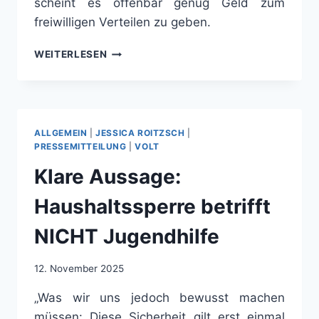
scheint es offenbar genug Geld zum
freiwilligen Verteilen zu geben.
STATEMENT
WEITERLESEN
VON
JESSICA
ROITZSCH
(VOLT)
ZU
ALLGEMEIN
|
JESSICA ROITZSCH
|
DEN
PRESSEMITTEILUNG
|
VOLT
FORDERUNGEN
Klare Aussage:
DER
DRESDNER
Haushaltssperre betrifft
ELTERN
ZUM
NICHT Jugendhilfe
DOPPELHAUSHALT
2027/28
12. November 2025
„Was wir uns jedoch bewusst machen
müssen: Diese Sicherheit gilt erst einmal