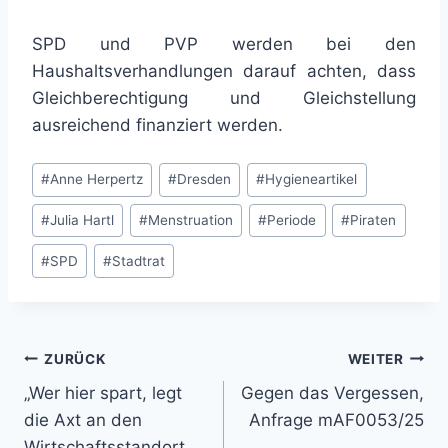
SPD und PVP werden bei den
Haushaltsverhandlungen darauf achten, dass
Gleichberechtigung und Gleichstellung
ausreichend finanziert werden.
Schlagworte:
#
Anne Herpertz
#
Dresden
#
Hygieneartikel
#
Julia Hartl
#
Menstruation
#
Periode
#
Piraten
#
SPD
#
Stadtrat
Beitragsnavigation
ZURÜCK
WEITER
„Wer hier spart, legt
Gegen das Vergessen,
die Axt an den
Anfrage mAF0053/25
Wirtschaftsstandort