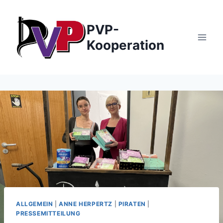
Zum
Inhalt
PVP-
springen
Kooperation
ALLGEMEIN
|
ANNE HERPERTZ
|
PIRATEN
|
PRESSEMITTEILUNG