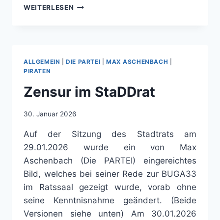
DUNKLE
WEITERLESEN
MOMENTE:
UMGANG
MIT
ERINNERUNG,
JUGEND
ALLGEMEIN
|
DIE PARTEI
|
MAX ASCHENBACH
|
UND
PIRATEN
TRANSPARENZ
Zensur im StaDDrat
–
PODCAST
DER
30. Januar 2026
PVP-
KOOPERATION
Auf der Sitzung des Stadtrats am
NR.15
29.01.2026 wurde ein von Max
Aschenbach (Die PARTEI) eingereichtes
Bild, welches bei seiner Rede zur BUGA33
im Ratssaal gezeigt wurde, vorab ohne
seine Kenntnisnahme geändert. (Beide
Versionen siehe unten) Am 30.01.2026