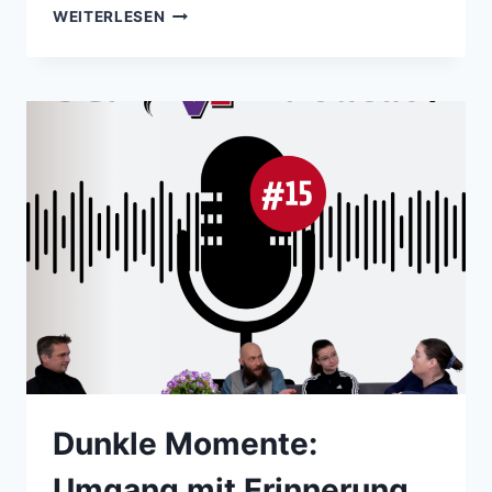
KEIN
WEITERLESEN
GELD
FÜR
KINDER
&
JUGEND,
ABER
FÜR
DEN
FERNSEHTURM
REICHT’S!
–
PODCAST
DER
PVP-
KOOPERATION
NR.
16
Dunkle Momente:
Umgang mit Erinnerung,