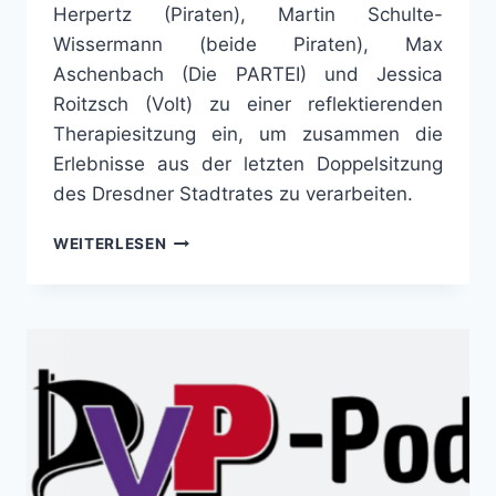
Herpertz (Piraten), Martin Schulte-
Wissermann (beide Piraten), Max
Aschenbach (Die PARTEI) und Jessica
Roitzsch (Volt) zu einer reflektierenden
Therapiesitzung ein, um zusammen die
Erlebnisse aus der letzten Doppelsitzung
des Dresdner Stadtrates zu verarbeiten.
THERAPIESITZUNG
WEITERLESEN
NACH
DEM
AUS
FÜR
DAS
DVB-
BÜRGERBEGEHREN
–
PODCAST
DER
PVP-