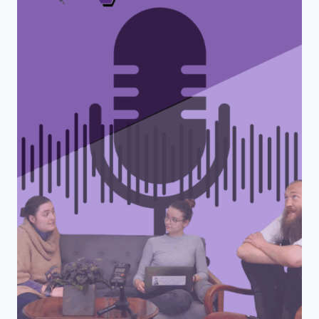
10
Was war da denn los? In der letzten
Stadtratssitzung am 18.September 2025
ging es rund her und alte wie neue
emotionale Debatten wurden geführt.
Jessica Roitzsch (Volt), Max Aschenbach
(Die PARTEI) und Martin Schulte-
Wissermann (Piraten) blicken wieder auf
die letzte Stadtratssitzung zurück und
sprechen über Großkonzerte in der Rinne,
wieder mal muss die DVB gerettet werden,
der geplanter Ausbau der Königsbrücker
Straße und der von der AfD gestellte
Antrag zur Aufarbeitung der Jugendhilfe in
der DDR (teaser: polarisiert und
emotionalisiert).
PODCAST
WEITERLESEN