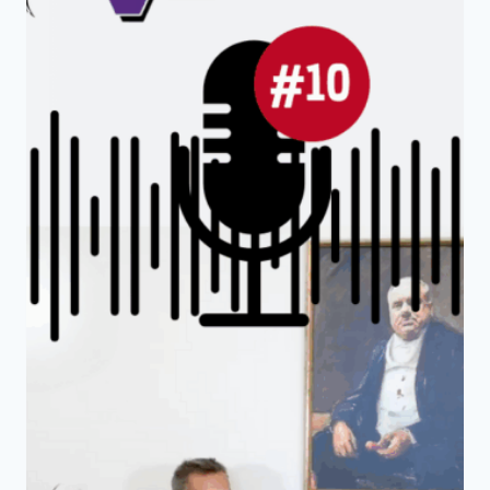
Wie immer gibt es die spannendsten
Themen aus dem Stadtratsirrsinn in
Dresden. Anne Herpertz, Martin-Schulte
Wissermann (beide von Piraten Dresden)
und Max Aschenbach (Die PARTEI)
sprechen über die aktuelle Stunde zum
Radverkehrskonzept, was das Problem an
der Debatte zu einem „sicheren“ Dresden
ist, über den erfolglosen Versuch, den
Dresdner Flughafen zu retten und vieles
mehr! Bühne frei!
WEITERLESEN