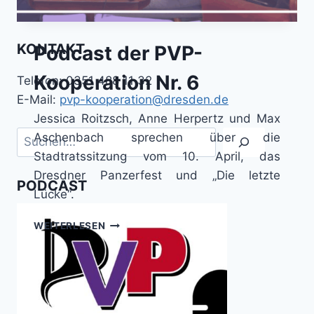
DER
PVP-
KOOPERATION
KONTAKT
Podcast der PVP-
NR.
6
Kooperation Nr. 6
Telefon: 0351 488 11 32
E-Mail:
pvp-kooperation@dresden.de
Jessica Roitzsch, Anne Herpertz und Max
Suchen
Aschenbach sprechen über die
Stadtratssitzung vom 10. April, das
Dresdner Panzerfest und „Die letzte
PODCAST
Lücke“.
WEITERLESEN