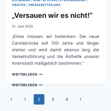
ALLGEMEIN
|
MARTIN SCHULTE-WISSERMANN
|
Kooperation Nr. 8
PIRATEN
|
PRESSEMITTEILUNG
„Versauen wir es nicht!“
Martin Schulte-Wissermann, Max
Aschenbach und Anne Herpertz sprechen
12. Juni 2025
über die Doppel-Stizung des StaDDrats am
19. und 20. Juni 2025. Vor der großen
„Eines müssen wir bedenken: Die neue
Sommerpause ging es unter anderem um
Carolabrücke soll 100 Jahre und länger
die Carolabrücke, den Green City Accord
stehen und wird damit ebenso lang die
und den „Masterplan Lärmschutz“.
Verkehrsführung und die Ästhetik unserer
Innenstadt maßgeblich bestimmen.“
Unser Fazit: Pöbeln hilft und nutzt alle die
„VERSAUEN
Sommerpause!
WEITERLESEN
WIR
ES
WEITERLESEN
NICHT!“
Seitennavigation
Vorherige
Nächste
1
2
3
4
Seite
Seite