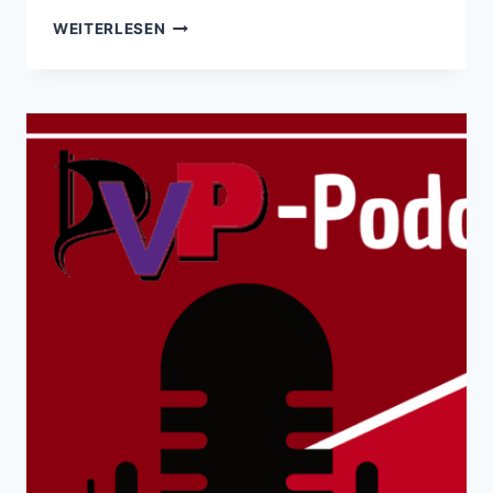
ANTRAG
WEITERLESEN
EINER
GRUPPE
VON
STADTRÄTEN:
KÖNIGSBRÜCKER
WIRD
BOULEVARD