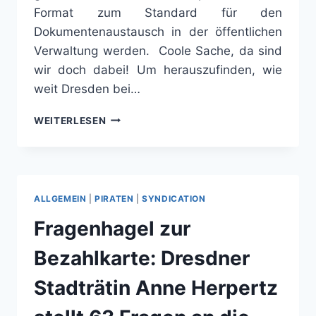
Format zum Standard für den
Dokumentenaustausch in der öffentlichen
Verwaltung werden. Coole Sache, da sind
wir doch dabei! Um herauszufinden, wie
weit Dresden bei…
WIE
WEITERLESEN
STEHT
ES
UM
OFFENE
DATEIFORMATE
ALLGEMEIN
|
PIRATEN
|
SYNDICATION
IN
DER
Fragenhagel zur
DRESDNER
VERWALTUNG?
Bezahlkarte: Dresdner
Stadträtin Anne Herpertz