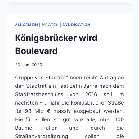
BEZAHLKARTE:
DRESDNER
STADTRÄTIN
ANNE
ALLGEMEIN
|
PIRATEN
|
SYNDICATION
HERPERTZ
STELLT
Königsbrücker wird
63
FRAGEN
Boulevard
AN
DIE
26. Juni 2025
STADTVERWALTUNG
Gruppe von Stadträt*innen reicht Antrag an
den Stadtrat ein Fast zehn Jahre nach dem
Stadtratsbeschluss von 2016 soll im
nächsten Frühjahr die Königsbrücker Straße
für 98 Mio € massiv ausgebaut werden.
Hierfür sollen so gut wie alle, über 100
Bäume fallen und durch die
Straßenverbreiterung sollen die