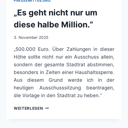
PRESSEMITTEILUNG
BÜRGERBEGEHREN
„Es geht nicht nur um
–
PODCAST
diese halbe Million.“
DER
PVP-
KOOPERATION
3. November 2025
NR.
14
„500.000 Euro. Über Zahlungen in dieser
Höhe sollte nicht nur ein Ausschuss allein,
sondern der gesamte Stadtrat abstimmen,
besonders in Zeiten einer Haushaltssperre.
Aus diesem Grund werde ich in der
heutigen Ausschusssitzung beantragen,
die Vorlage in den Stadtrat zu heben.“
„ES
WEITERLESEN
GEHT
NICHT
NUR