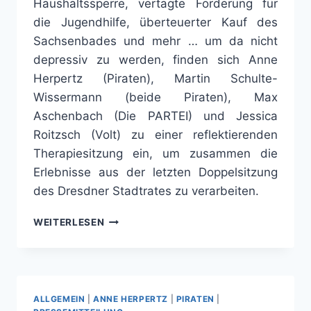
Haushaltssperre, vertagte Förderung für
die Jugendhilfe, überteuerter Kauf des
Sachsenbades und mehr … um da nicht
depressiv zu werden, finden sich Anne
Herpertz (Piraten), Martin Schulte-
Wissermann (beide Piraten), Max
Aschenbach (Die PARTEI) und Jessica
Roitzsch (Volt) zu einer reflektierenden
Therapiesitzung ein, um zusammen die
Erlebnisse aus der letzten Doppelsitzung
des Dresdner Stadtrates zu verarbeiten.
THERAPIESITZUNG
WEITERLESEN
NACH
DEM
AUS
FÜR
DAS
ALLGEMEIN
|
ANNE HERPERTZ
|
PIRATEN
|
DVB-