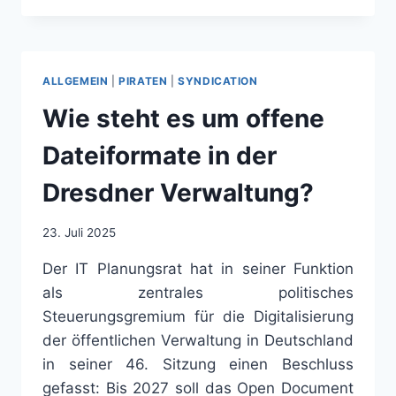
EIN
FIEBERTRAUM
–
PODCAST
ALLGEMEIN
|
PIRATEN
|
SYNDICATION
DER
PVP-
Wie steht es um offene
KOOPERATION
NR.
Dateiformate in der
10
Dresdner Verwaltung?
23. Juli 2025
Der IT Planungsrat hat in seiner Funktion
als zentrales politisches
Steuerungsgremium für die Digitalisierung
der öffentlichen Verwaltung in Deutschland
in seiner 46. Sitzung einen Beschluss
gefasst: Bis 2027 soll das Open Document