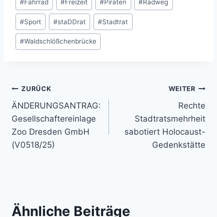
#
Fahrrad
#
Freizeit
#
Piraten
#
Radweg
#
Sport
#
staDDrat
#
Stadtrat
#
Waldschlößchenbrücke
Beitragsnavigation
ZURÜCK
WEITER
ÄNDERUNGSANTRAG:
Rechte
Gesellschaftereinlage
Stadtratsmehrheit
Zoo Dresden GmbH
sabotiert Holocaust-
(V0518/25)
Gedenkstätte
Ähnliche Beiträge