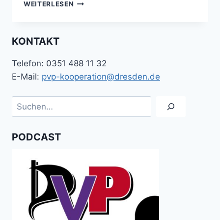
KLIMA
WEITERLESEN
ABSCHAFFEN!
–
PODCAST
KONTAKT
DER
PVP-
Telefon: 0351 488 11 32
KOOPERATION
NR.17
E-Mail:
pvp-kooperation@dresden.de
Suchen
PODCAST