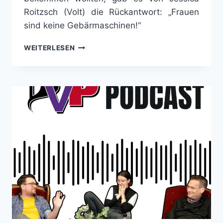
Roitzsch (Volt) die Rückantwort: „Frauen
sind keine Gebärmaschinen!“
„DAS
WEITERLESEN
PROBLEM
SIND
NICHT
KINDERLOSE
FRAUEN,
SONDERN
AHNUNGSLOSE
MÄNNER.“