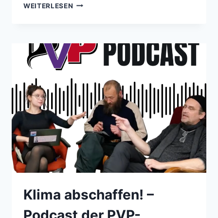
„SIE
WEITERLESEN
VERSCHEISSERN D
IE L
EUTE“ –
P
ODCAST D
ER P
VP-K
OOPERATION N
R.18
Klima abschaffen! –
Podcast der PVP-