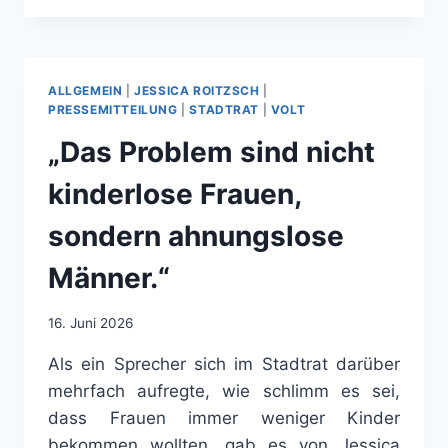
ANNE
HERPERTZ
(PIRATEN)
ZUM
ALLGEMEIN
|
JESSICA ROITZSCH
|
HAUSHALTSINTERVIEW
PRESSEMITTEILUNG
|
STADTRAT
|
VOLT
VON
„Das Problem sind nicht
OB
DIRK
kinderlose Frauen,
HILBERT
sondern ahnungslose
Männer.“
16. Juni 2026
Als ein Sprecher sich im Stadtrat darüber
mehrfach aufregte, wie schlimm es sei,
dass Frauen immer weniger Kinder
bekommen wollten, gab es von Jessica