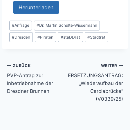
Herunterladen
Schlagworte:
#
Anfrage
#
Dr. Martin Schulte-Wissermann
#
Dresden
#
Piraten
#
staDDrat
#
Stadtrat
Beitragsnavigation
ZURÜCK
WEITER
PVP-Antrag zur
ERSETZUNGSANTRAG:
Inbetriebnahme der
„Wiederaufbau der
Dresdner Brunnen
Carolabrücke“
(V0339/25)