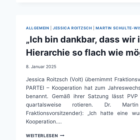
SICH
VOR,
ANGESTELLTE
MÜSSTEN
IHR
ALLGEMEIN
|
JESSICA ROITZSCH
|
MARTIN SCHULTE-W
EIGENES
„Ich bin dankbar, dass wir 
TOILETTENPAPIER
MITBRINGEN.“
Hierarchie so flach wie mö
8. Januar 2025
Jessica Roitzsch (Volt) übernimmt Fraktionsv
PARTEI – Kooperation hat zum Jahreswechse
benannt. Gemäß ihrer Satzung lässt PVP 
quartalsweise rotieren. Dr. Martin
Fraktionsvorsitzender): „Ich hatte eine w
Kooperation….
„ICH
WEITERLESEN