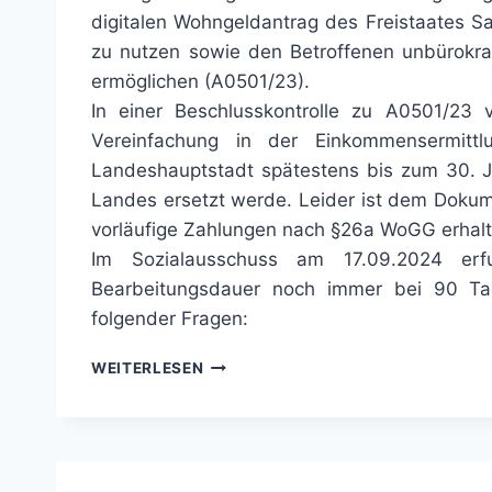
digitalen Wohngeldantrag des Freistaates 
zu nutzen sowie den Betroffenen unbürok
ermöglichen (A0501/23).
In einer Beschlusskontrolle zu A0501/23 
Vereinfachung in der Einkommensermitt
Landeshauptstadt spätestens bis zum 30. J
Landes ersetzt werde. Leider ist dem Dokume
vorläufige Zahlungen nach §26a WoGG erhalt
Im Sozialausschuss am 17.09.2024 erfuh
Bearbeitungsdauer noch immer bei 90 Tag
folgender Fragen:
BEARBEITUNGSPROZESS
WEITERLESEN
DER
LANDESHAUPTSTADT
BEI
WOHNGELD-
ANTRÄGEN,