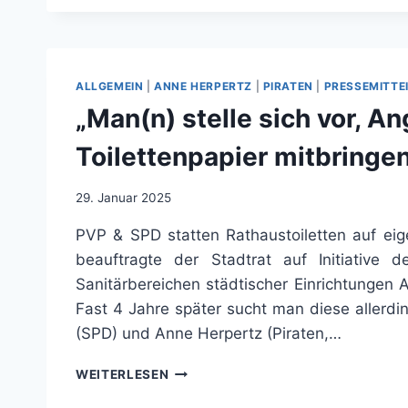
DAS
VERGESSEN“,
ANFRAGE
AF0344/25
ALLGEMEIN
|
ANNE HERPERTZ
|
PIRATEN
|
PRESSEMITTE
„Man(n) stelle sich vor, A
Toilettenpapier mitbringen
29. Januar 2025
PVP & SPD statten Rathaustoiletten auf eig
beauftragte der Stadtrat auf Initiative 
Sanitärbereichen städtischer Einrichtungen 
Fast 4 Jahre später sucht man diese allerd
(SPD) und Anne Herpertz (Piraten,…
„MAN(N)
WEITERLESEN
STELLE