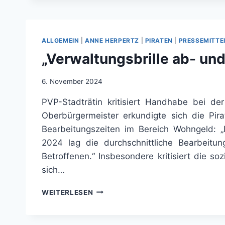
ICH
MICH
AN
DER
ALLGEMEIN
|
ANNE HERPERTZ
|
PIRATEN
|
PRESSEMITTE
TÜR
„Verwaltungsbrille ab- und
ZUM
PERSONALAMT
FEST.“
6. November 2024
PVP-Stadträtin kritisiert Handhabe bei d
Oberbürgermeister erkundigte sich die Pir
Bearbeitungszeiten im Bereich Wohngeld: 
2024 lag die durchschnittliche Bearbeit
Betroffenen.“ Insbesondere kritisiert die so
sich…
„VERWALTUNGSBRILLE
WEITERLESEN
AB-
UND
BETROFFENENBRILLE