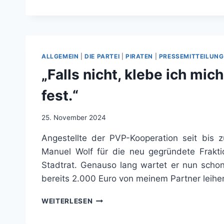
BIN
DANKBAR,
DASS
WIR
IN
UNSERER
ALLGEMEIN
|
DIE PARTEI
|
PIRATEN
|
PRESSEMITTEILUNG
FRAKTION
„Falls nicht, klebe ich mi
DIE
HIERARCHIE
fest.“
SO
FLACH
WIE
25. November 2024
MÖGLICH
Angestellte der PVP-Kooperation seit bis 
HALTEN“
Manuel Wolf für die neu gegründete Frakti
Stadtrat. Genauso lang wartet er nun schon 
bereits 2.000 Euro von meinem Partner leihe
„FALLS
WEITERLESEN
NICHT,
KLEBE